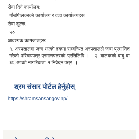
सेवा दिने कार्यालय:
गाँउपािलकाकाे का्र्यालय र वडा का्र्यालयहरू
सेवा शुल्क:
५०
आवश्यक कागजातहरु:
१. अस्पतालमा जन्म भएकाे हकमा सम्बन्धित अस्पतालले जन्म प्रमाणित
गरेकाे परिचयपत्र प्रमाणपत्रकाे प्रतिलिपि । २. बालककाे बाबु वा
अामाकाे नागरिकता र निवेदन पत्र ।
श्रम संसार पोर्टल हेर्नुहोस्
https://shramsansar.gov.np/