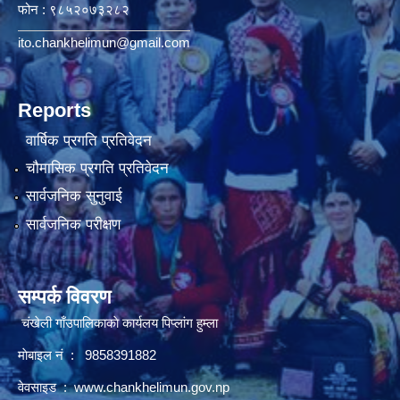
फोन : ९८५२०७३२८२
ito.chankhelimun@gmail.com
Reports
वार्षिक प्रगति प्रतिवेदन
चौमासिक प्रगति प्रतिवेदन
सार्वजनिक सुनुवाई
सार्वजनिक परीक्षण
सम्पर्क विवरण
चंखेली गाँउपालिकाकाे कार्यलय पिप्लांग हुम्ला
माेबाइल नं : 9858391882
वेवसाइड :
www.chankhelimun.gov.np