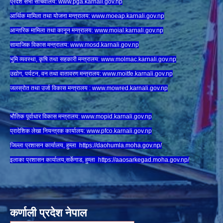
प्रदेश सभा सचिवालय:
www.
pga.karnali.gov.np
आर्थिक मामिला तथा योजना मन्त्रालय:
www.
moeap.karnali.gov.np
आन्तरिक मामिला तथा कानून मन्त्रालय:
www.
moial.karnali.gov.np
सामाजिक विकास मन्त्रालय:
www.
mosd.karnali.gov.np
भुमि व्यवस्था, कृषि तथा सहकारी मन्त्रालय:
www.
molmac.karnali.gov.np
उद्योग, पर्यटन, वन तथा वातावरण मन्त्रालय:
www.
moitfe.karnali.gov.np
जलस्रोत तथा उर्जा विकास मन्त्रालय :
www.mowred.karnali.gov.np
भौतिक पूर्वाधार विकास मन्त्रालय:
www.
mopid.karnali.gov.np
प्रादेशिक लेखा नियन्त्रक कार्यालय:
www.
pfco.karnali.gov.np
जिल्ला प्रशासन कार्यालय, हुम्ला
https://daohumla.moha.gov.np/
इलाका प्रशासन कार्यालय,सर्केगाड, हुम्ला
https://aaosarkegad.moha.gov.np/
कर्णाली प्रदेश नेपाल