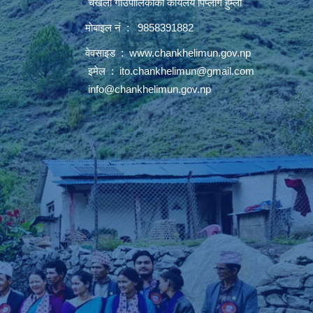
चंखेली गाँउपालिकाकाे कार्यलय पिप्लांग हुम्ला
माेबाइल नं : 9858391882
वेवसाइड :
www.chankhelimun.gov.np
इमेल :
ito.chankhelimun@gmail.com
info@chankhelimun.gov.np