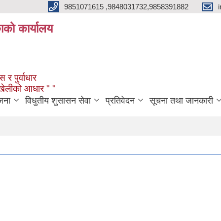
9851071615 ,9848031732,9858391882
काको कार्यालय
 र पुर्वाधार
ंखेलीको आधार " "
जना
विधुतीय शुसासन सेवा
प्रतिवेदन
सूचना तथा जानकारी