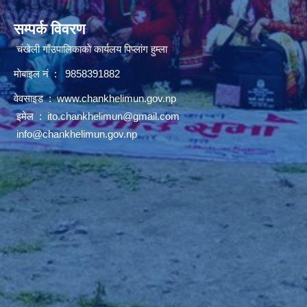
सम्पर्क विवरण
चंखेली गाँउपालिकाकाे कार्यलय पिप्लांग हुम्ला
माेबाइल नं : 9858391882
वेवसाइड :
www.chankhelimun.gov.np
इमेल :
ito.chankhelimun@gmail.com
info@chankhelimun.gov.np