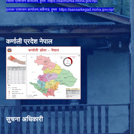
जिल्ला प्रशासन कार्यालय, हुम्ला
https://daohumla.moha.gov.np/
इलाका प्रशासन कार्यालय,सर्केगाड, हुम्ला
https://aaosarkegad.moha.gov.np/
कर्णाली प्रदेश नेपाल
सुचना अधिकारी