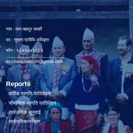
नाम : तारा बहादुर कार्की
पद : सुचना प्रविधि अधिकृत
फोन : ९८५२०७३२८२
ito.chankhelimun@gmail.com
Reports
वार्षिक प्रगति प्रतिवेदन
चौमासिक प्रगति प्रतिवेदन
सार्वजनिक सुनुवाई
सार्वजनिक परीक्षण