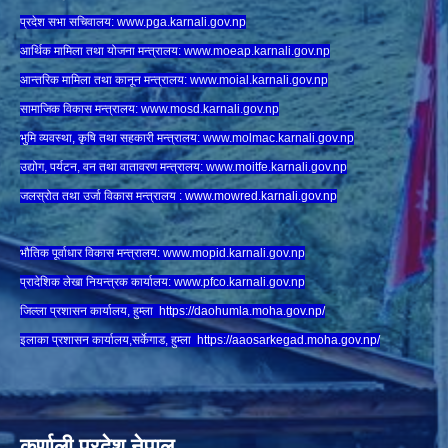
प्रदेश सभा सचिवालय:
www.
pga.karnali.gov.np
आर्थिक मामिला तथा योजना मन्त्रालय:
www.
moeap.karnali.gov.np
आन्तरिक मामिला तथा कानून मन्त्रालय:
www.
moial.karnali.gov.np
सामाजिक विकास मन्त्रालय:
www.
mosd.karnali.gov.np
भुमि व्यवस्था, कृषि तथा सहकारी मन्त्रालय:
www.
molmac.karnali.gov.np
उद्योग, पर्यटन, वन तथा वातावरण मन्त्रालय:
www.
moitfe.karnali.gov.np
जलस्रोत तथा उर्जा विकास मन्त्रालय :
www.mowred.karnali.gov.np
भौतिक पूर्वाधार विकास मन्त्रालय:
www.
mopid.karnali.gov.np
प्रादेशिक लेखा नियन्त्रक कार्यालय:
www.
pfco.karnali.gov.np
जिल्ला प्रशासन कार्यालय, हुम्ला
https://daohumla.moha.gov.np/
इलाका प्रशासन कार्यालय,सर्केगाड, हुम्ला
https://aaosarkegad.moha.gov.np/
कर्णाली प्रदेश नेपाल