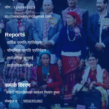
फोन : ९८५२०७३२८२
ito.chankhelimun@gmail.com
Reports
वार्षिक प्रगति प्रतिवेदन
चौमासिक प्रगति प्रतिवेदन
सार्वजनिक सुनुवाई
सार्वजनिक परीक्षण
सम्पर्क विवरण
चंखेली गाँउपालिकाकाे कार्यलय पिप्लांग हुम्ला
माेबाइल नं : 9858391882