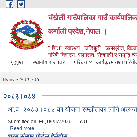
Skip to main content
चंखेली गाउँपालिका गाउँ कार्यपालि
कर्णाली प्रदेश,नेपाल ।
" शिक्षा, स्वास्थ्य , जडिबुटी , जलस्रोत, विकास
गरिबी निवारण, सुशासन, रोजगारी र समृद्धि च
गृहपृष्ठ
स्थानीय राजपत्र
परिचय
कार्यक्रम तथा परियो
You are here
Home
» २०८३।०८४
२०८३।०८४
आ.व. २०८३।०८४ का योजना सम्झौताका लागि अत्यन्त
Submitted on:
Fri, 08/07/2026 - 15:31
Read more
about आ.व. २०८३।०८४ का योजना सम्झौताका लागि अत्यन
श्रम संसार पोर्टल हेर्नुहोस्