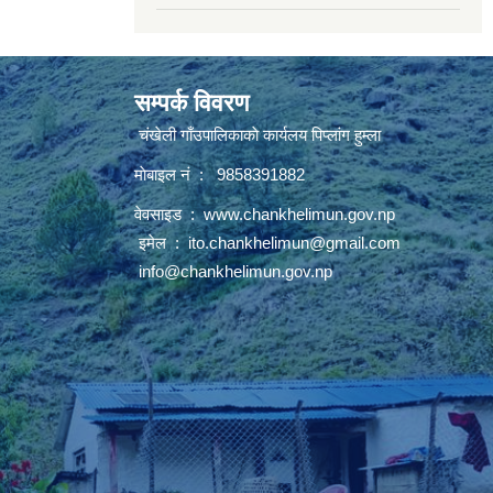
सम्पर्क विवरण
चंखेली गाँउपालिकाकाे कार्यलय पिप्लांग हुम्ला
माेबाइल नं : 9858391882
वेवसाइड :
www.chankhelimun.gov.np
इमेल :
ito.chankhelimun@gmail.com
info@chankhelimun.gov.np