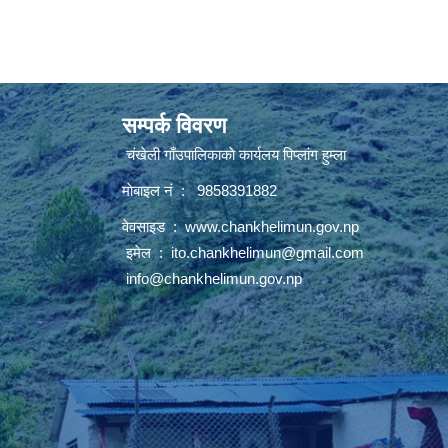
सम्पर्क विवरण
चंखेली गाँउपालिकाकाे कार्यलय पिप्लांग हुम्ला
माेबाइल नं : 9858391882
वेवसाइड :
www.chankhelimun.gov.np
इमेल :
ito.chankhelimun@gmail.com
info@chankhelimun.gov.np