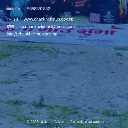
माेबाइल नं : 9858391882
वेवसाइड :
www.chankhelimun.gov.np
इमेल :
ito.chankhelimun@gmail.com
info@chankhelimun.gov.np
© 2026 चंखेली गाउँपालिका गाउँ कार्यपालिकाको कार्यालय