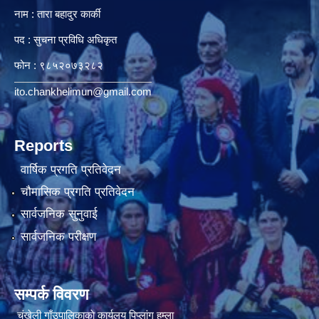
नाम : तारा बहादुर कार्की
पद : सुचना प्रविधि अधिकृत
फोन : ९८५२०७३२८२
ito.chankhelimun@gmail.com
Reports
वार्षिक प्रगति प्रतिवेदन
चौमासिक प्रगति प्रतिवेदन
सार्वजनिक सुनुवाई
सार्वजनिक परीक्षण
सम्पर्क विवरण
चंखेली गाँउपालिकाकाे कार्यलय पिप्लांग हुम्ला