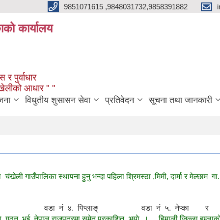
9851071615 ,9848031732,9858391882
काको कार्यालय
 र पुर्वाधार
ंखेलीको आधार " "
जना
विधुतीय शुसासन सेवा
प्रतिवेदन
सूचना तथा जानकारी
ाे चंखेली गाउँपालिका स्थापना हुनु भन्दा पहिला श्रिमस्ठा ,मिमी, दार्मा र मेल्छाम ग
 मिमी वडा नं ४. पिप्लाङ् वडा नं ५. नेप्का र व
 नेपाल राजपत्रमा समेत प्रकाशित भयाे । ... हिमाली जिल्ला हुम्लाकाे सन्दर्