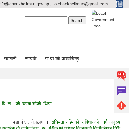
info@chankhelimun.gov.np , ito.chankhelimun@gmail.com
Search form
Search
ग्यालरी
सम्पर्क
गा.पा.को पार्श्वचित्र
ा. वि. स . काे रुपमा रहेकाे थियाे
डा नं ६ . मेलछाम ।
संघियता सहितकाे संविधानकाे मर्म अनुरुप
भमा याे गाउँपालिका अार्थिक एवं पुर्वधार विकासकाे दिर्ष्ठीकाेणले निकै