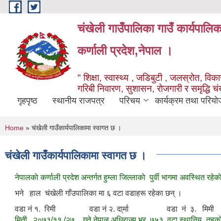
Skip to main content
चंखेली गाउँपालिका गाउँ कार्यपालि
कर्णाली प्रदेश,नेपाल ।
" शिक्षा, स्वास्थ्य , जडिबुटी , जलस्रोत, विकास
गरिबी निवारण, सुशासन, रोजगारी र समृद्धि च
गृहपृष्ठ
स्थानीय राजपत्र
परिचय
कार्यक्रम तथा परियो
You are here
Home
» चंखेली गाउँकार्यपालिकामा स्वागत छ ।
चंखेली गाउँकार्यपालिकामा स्वागत छ ।
नेपालकाे कर्णाली प्रदेश अन्तर्गत हुम्ला जिल्लाकाे पुर्वी भागमा अवस्थित रहेक
भने हाल चंखेली गाँउपालिका मा ६ वटा वडाहरू रहेका छन् ।
वडा नं १. रिमी वडा नं २. दा्र्मा वडा नं ३.
मिती २०७३/११ /२७ गते नेपाल अधिराज्य भर ७५३ वटा स्थानिय तहकाे गठन भई