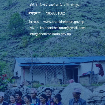
चंखेली गाँउपालिकाकाे कार्यलय पिप्लांग हुम्ला
माेबाइल नं : 9858391882
वेवसाइड :
www.chankhelimun.gov.np
इमेल :
ito.chankhelimun@gmail.com
info@chankhelimun.gov.np