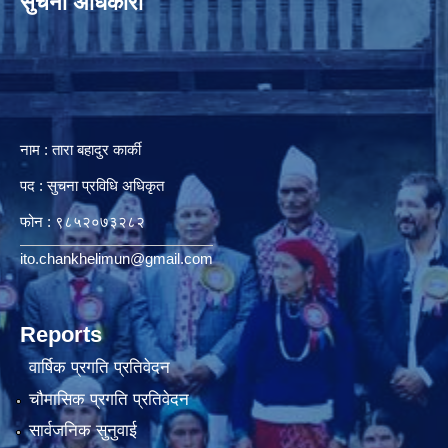
सुचना अधिकारी
नाम : तारा बहादुर कार्की
पद : सुचना प्रविधि अधिकृत
फोन : ९८५२०७३२८२
ito.chankhelimun@gmail.com
Reports
वार्षिक प्रगति प्रतिवेदन
चौमासिक प्रगति प्रतिवेदन
सार्वजनिक सुनुवाई