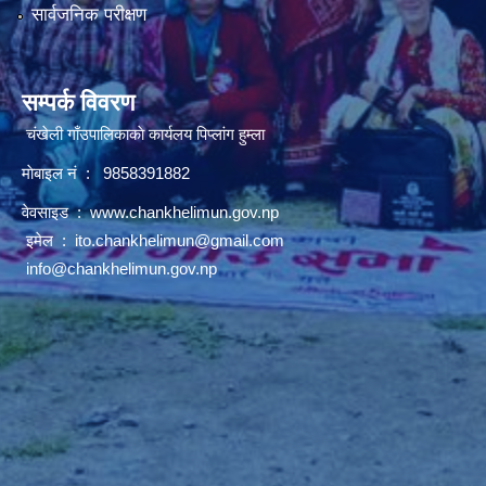
सार्वजनिक परीक्षण
सम्पर्क विवरण
चंखेली गाँउपालिकाकाे कार्यलय पिप्लांग हुम्ला
माेबाइल नं : 9858391882
वेवसाइड :
www.chankhelimun.gov.np
इमेल :
ito.chankhelimun@gmail.com
info@chankhelimun.gov.np