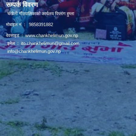
सम्पर्क विवरण
चंखेली गाँउपालिकाकाे कार्यलय पिप्लांग हुम्ला
माेबाइल नं : 9858391882
वेवसाइड :
www.chankhelimun.gov.np
इमेल :
ito.chankhelimun@gmail.com
info@chankhelimun.gov.np