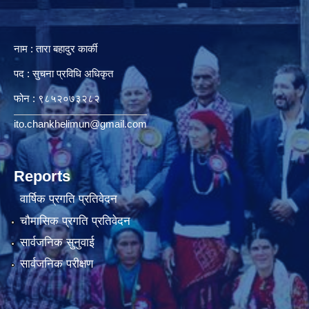
नाम : तारा बहादुर कार्की
पद : सुचना प्रविधि अधिकृत
फोन : ९८५२०७३२८२
ito.chankhelimun@gmail.com
Reports
वार्षिक प्रगति प्रतिवेदन
चौमासिक प्रगति प्रतिवेदन
सार्वजनिक सुनुवाई
सार्वजनिक परीक्षण