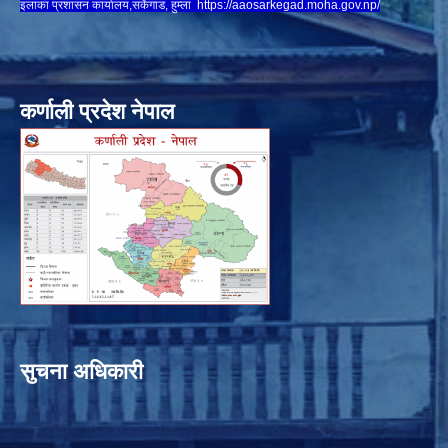
इलाका प्रशासन कार्यालय,सर्केगाड, हुम्ला
https://aaosarkegad.moha.gov.np/
कर्णाली प्रदेश नेपाल
सुचना अधिकारी