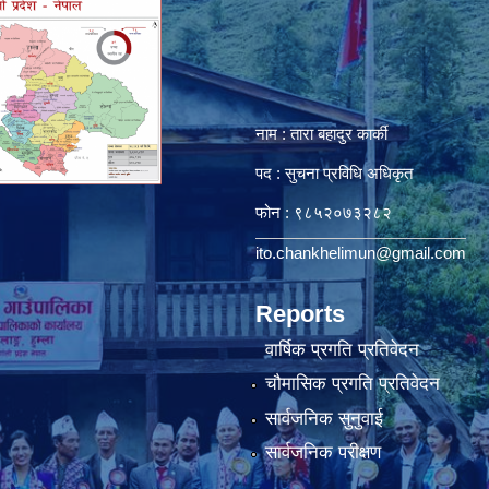
नाम : तारा बहादुर कार्की
पद : सुचना प्रविधि अधिकृत
फोन : ९८५२०७३२८२
ito.chankhelimun@gmail.com
Reports
वार्षिक प्रगति प्रतिवेदन
चौमासिक प्रगति प्रतिवेदन
सार्वजनिक सुनुवाई
सार्वजनिक परीक्षण