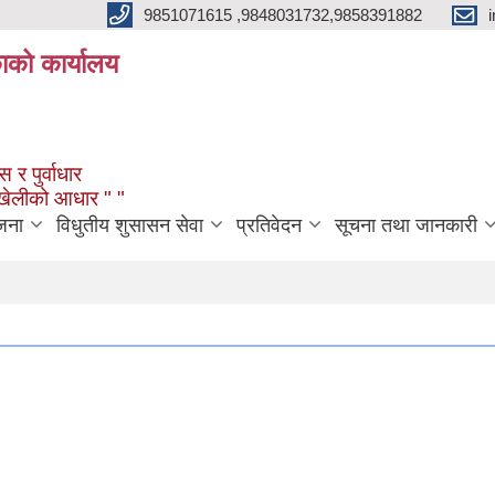
9851071615 ,9848031732,9858391882
काको कार्यालय
 र पुर्वाधार
ंखेलीको आधार " "
जना
विधुतीय शुसासन सेवा
प्रतिवेदन
सूचना तथा जानकारी