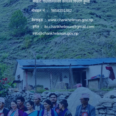
चंखेली गाँउपालिकाकाे कार्यलय पिप्लांग हुम्ला
माेबाइल नं : 9858391882
वेवसाइड :
www.chankhelimun.gov.np
इमेल :
ito.chankhelimun@gmail.com
info@chankhelimun.gov.np