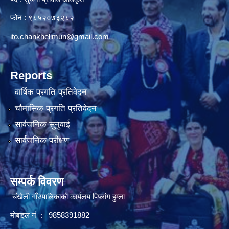
फोन : ९८५२०७३२८२
ito.chankhelimun@gmail.com
Reports
वार्षिक प्रगति प्रतिवेदन
चौमासिक प्रगति प्रतिवेदन
सार्वजनिक सुनुवाई
सार्वजनिक परीक्षण
सम्पर्क विवरण
चंखेली गाँउपालिकाकाे कार्यलय पिप्लांग हुम्ला
माेबाइल नं : 9858391882