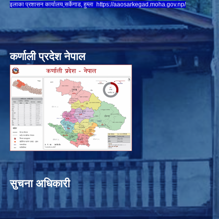
इलाका प्रशासन कार्यालय,सर्केगाड, हुम्ला
https://aaosarkegad.moha.gov.np/
कर्णाली प्रदेश नेपाल
सुचना अधिकारी