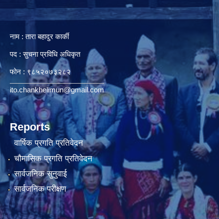
नाम : तारा बहादुर कार्की
पद : सुचना प्रविधि अधिकृत
फोन : ९८५२०७३२८२
ito.chankhelimun@gmail.com
Reports
वार्षिक प्रगति प्रतिवेदन
चौमासिक प्रगति प्रतिवेदन
सार्वजनिक सुनुवाई
सार्वजनिक परीक्षण