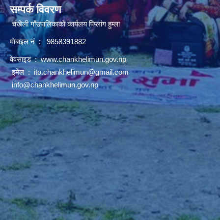
सम्पर्क विवरण
चंखेली गाँउपालिकाकाे कार्यलय पिप्लांग हुम्ला
माेबाइल नं : 9858391882
वेवसाइड :
www.chankhelimun.gov.np
इमेल :
ito.chankhelimun@gmail.com
info@chankhelimun.gov.np