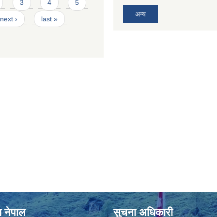
3
4
5
अन्य
next ›
last »
श नेपाल
सुचना अधिकारी