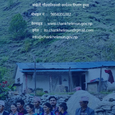
चंखेली गाँउपालिकाकाे कार्यलय पिप्लांग हुम्ला
माेबाइल नं : 9858391882
वेवसाइड :
www.chankhelimun.gov.np
इमेल :
ito.chankhelimun@gmail.com
info@chankhelimun.gov.np