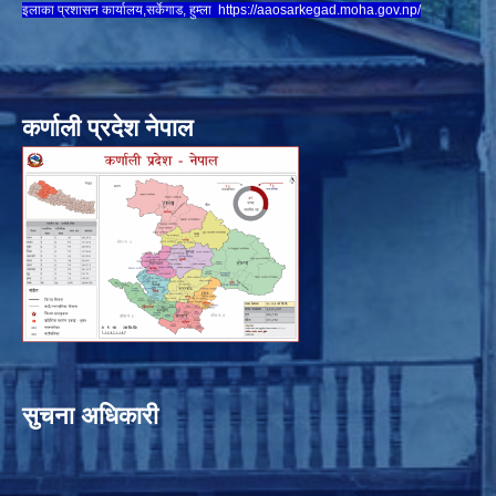
इलाका प्रशासन कार्यालय,सर्केगाड, हुम्ला
https://aaosarkegad.moha.gov.np/
कर्णाली प्रदेश नेपाल
सुचना अधिकारी