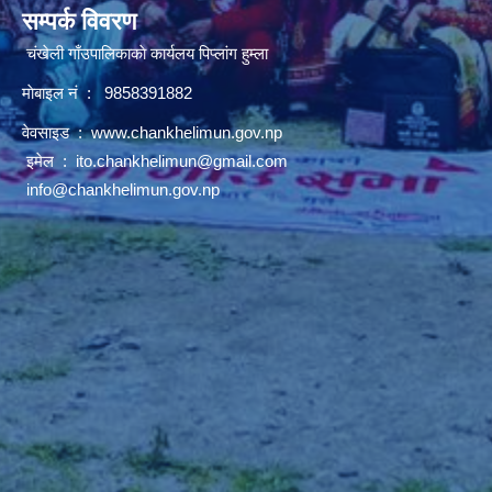
सम्पर्क विवरण
चंखेली गाँउपालिकाकाे कार्यलय पिप्लांग हुम्ला
माेबाइल नं : 9858391882
वेवसाइड :
www.chankhelimun.gov.np
इमेल :
ito.chankhelimun@gmail.com
info@chankhelimun.gov.np