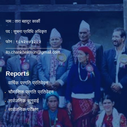
नाम : तारा बहादुर कार्की
पद : सुचना प्रविधि अधिकृत
फोन : ९८५२०७३२८२
ito.chankhelimun@gmail.com
Reports
वार्षिक प्रगति प्रतिवेदन
चौमासिक प्रगति प्रतिवेदन
सार्वजनिक सुनुवाई
सार्वजनिक परीक्षण