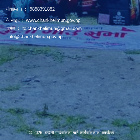
माेबाइल नं : 9858391882
वेवसाइड :
www.chankhelimun.gov.np
इमेल :
ito.chankhelimun@gmail.com
info@chankhelimun.gov.np
© 2026 चंखेली गाउँपालिका गाउँ कार्यपालिकाको कार्यालय