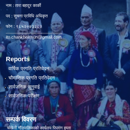
नाम : तारा बहादुर कार्की
पद : सुचना प्रविधि अधिकृत
फोन : ९८५२०७३२८२
ito.chankhelimun@gmail.com
Reports
वार्षिक प्रगति प्रतिवेदन
चौमासिक प्रगति प्रतिवेदन
सार्वजनिक सुनुवाई
सार्वजनिक परीक्षण
सम्पर्क विवरण
चंखेली गाँउपालिकाकाे कार्यलय पिप्लांग हुम्ला