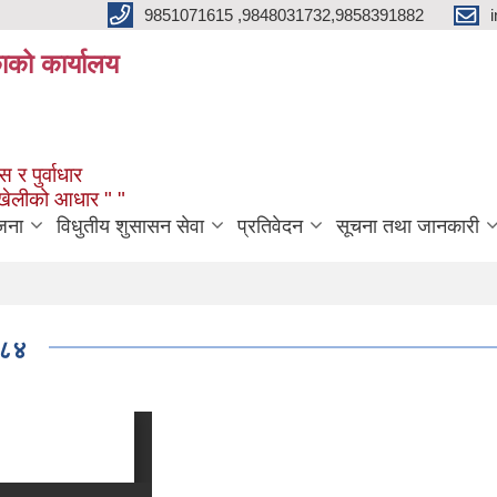
9851071615 ,9848031732,9858391882
काको कार्यालय
 र पुर्वाधार
ंखेलीको आधार " "
जना
विधुतीय शुसासन सेवा
प्रतिवेदन
सूचना तथा जानकारी
०८४