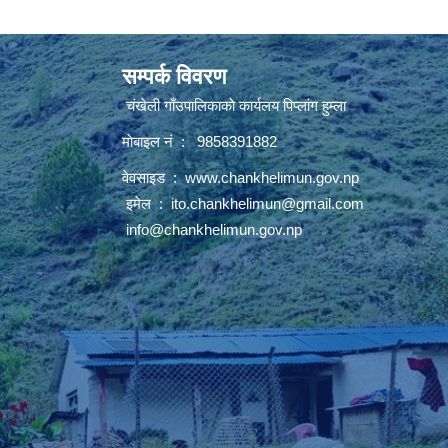
सम्पर्क विवरण
चंखेली गाँउपालिकाकाे कार्यलय पिप्लांग हुम्ला
माेबाइल नं : 9858391882
वेवसाइड :
www.chankhelimun.gov.np
इमेल :
ito.chankhelimun@gmail.com
info@chankhelimun.gov.np