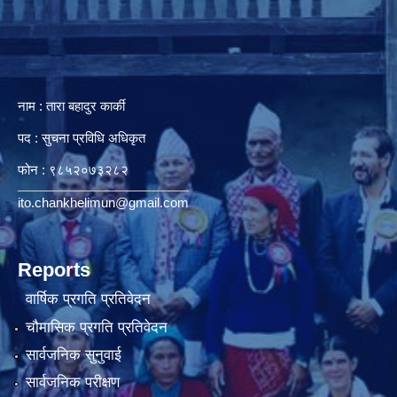
नाम : तारा बहादुर कार्की
पद : सुचना प्रविधि अधिकृत
फोन : ९८५२०७३२८२
ito.chankhelimun@gmail.com
Reports
वार्षिक प्रगति प्रतिवेदन
चौमासिक प्रगति प्रतिवेदन
सार्वजनिक सुनुवाई
सार्वजनिक परीक्षण