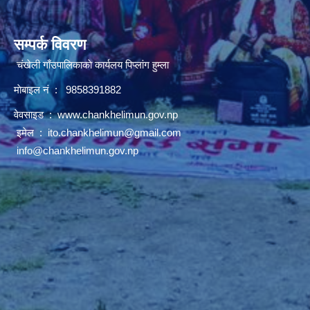
सम्पर्क विवरण
चंखेली गाँउपालिकाकाे कार्यलय पिप्लांग हुम्ला
माेबाइल नं : 9858391882
वेवसाइड :
www.chankhelimun.gov.np
इमेल :
ito.chankhelimun@gmail.com
info@chankhelimun.gov.np