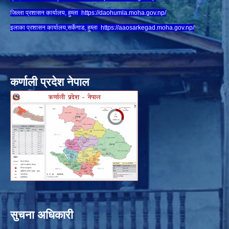
जिल्ला प्रशासन कार्यालय, हुम्ला
https://daohumla.moha.gov.np/
इलाका प्रशासन कार्यालय,सर्केगाड, हुम्ला
https://aaosarkegad.moha.gov.np/
कर्णाली प्रदेश नेपाल
सुचना अधिकारी