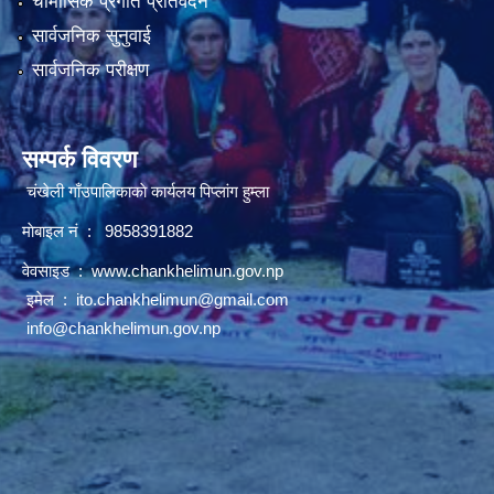
चौमासिक प्रगति प्रतिवेदन
सार्वजनिक सुनुवाई
सार्वजनिक परीक्षण
सम्पर्क विवरण
चंखेली गाँउपालिकाकाे कार्यलय पिप्लांग हुम्ला
माेबाइल नं : 9858391882
वेवसाइड :
www.chankhelimun.gov.np
इमेल :
ito.chankhelimun@gmail.com
info@chankhelimun.gov.np