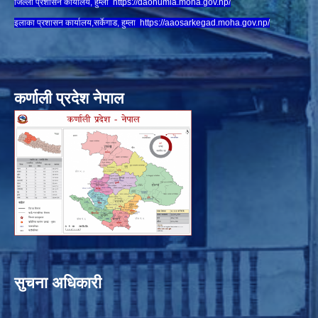
जिल्ला प्रशासन कार्यालय, हुम्ला
https://daohumla.moha.gov.np/
इलाका प्रशासन कार्यालय,सर्केगाड, हुम्ला
https://aaosarkegad.moha.gov.np/
कर्णाली प्रदेश नेपाल
सुचना अधिकारी