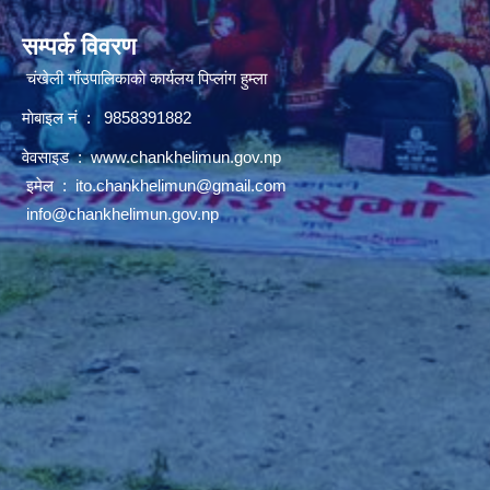
सम्पर्क विवरण
चंखेली गाँउपालिकाकाे कार्यलय पिप्लांग हुम्ला
माेबाइल नं : 9858391882
वेवसाइड :
www.chankhelimun.gov.np
इमेल :
ito.chankhelimun@gmail.com
info@chankhelimun.gov.np