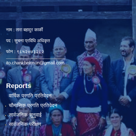
नाम : तारा बहादुर कार्की
पद : सुचना प्रविधि अधिकृत
फोन : ९८५२०७३२८२
ito.chankhelimun@gmail.com
Reports
वार्षिक प्रगति प्रतिवेदन
चौमासिक प्रगति प्रतिवेदन
सार्वजनिक सुनुवाई
सार्वजनिक परीक्षण