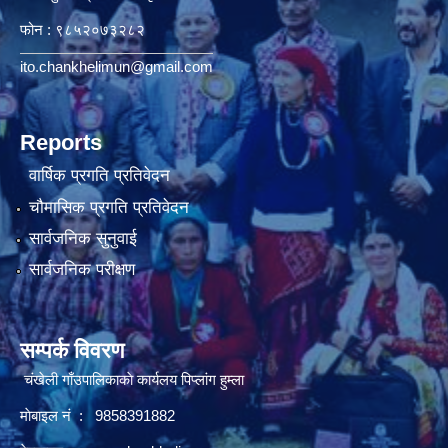
फोन : ९८५२०७३२८२
ito.chankhelimun@gmail.com
Reports
वार्षिक प्रगति प्रतिवेदन
चौमासिक प्रगति प्रतिवेदन
सार्वजनिक सुनुवाई
सार्वजनिक परीक्षण
सम्पर्क विवरण
चंखेली गाँउपालिकाकाे कार्यलय पिप्लांग हुम्ला
माेबाइल नं : 9858391882