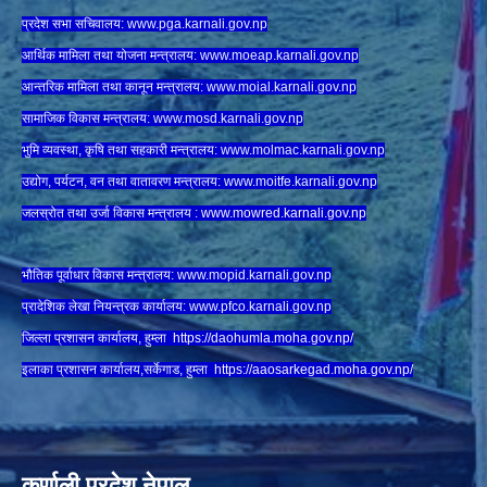
प्रदेश सभा सचिवालय:
www.
pga.karnali.gov.np
आर्थिक मामिला तथा योजना मन्त्रालय:
www.
moeap.karnali.gov.np
आन्तरिक मामिला तथा कानून मन्त्रालय:
www.
moial.karnali.gov.np
सामाजिक विकास मन्त्रालय:
www.
mosd.karnali.gov.np
भुमि व्यवस्था, कृषि तथा सहकारी मन्त्रालय:
www.
molmac.karnali.gov.np
उद्योग, पर्यटन, वन तथा वातावरण मन्त्रालय:
www.
moitfe.karnali.gov.np
जलस्रोत तथा उर्जा विकास मन्त्रालय :
www.mowred.karnali.gov.np
भौतिक पूर्वाधार विकास मन्त्रालय:
www.
mopid.karnali.gov.np
प्रादेशिक लेखा नियन्त्रक कार्यालय:
www.
pfco.karnali.gov.np
जिल्ला प्रशासन कार्यालय, हुम्ला
https://daohumla.moha.gov.np/
इलाका प्रशासन कार्यालय,सर्केगाड, हुम्ला
https://aaosarkegad.moha.gov.np/
कर्णाली प्रदेश नेपाल