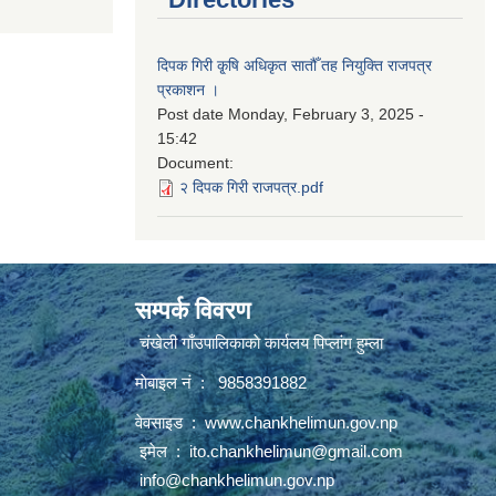
दिपक गिरी कृ्षि अधिकृत सातौँ तह नियुक्ति राजपत्र
प्रकाशन ।
Post date
Monday, February 3, 2025 -
15:42
Document:
२ दिपक गिरी राजपत्र.pdf
सम्पर्क विवरण
चंखेली गाँउपालिकाकाे कार्यलय पिप्लांग हुम्ला
माेबाइल नं : 9858391882
वेवसाइड :
www.chankhelimun.gov.np
इमेल :
ito.chankhelimun@gmail.com
info@chankhelimun.gov.np