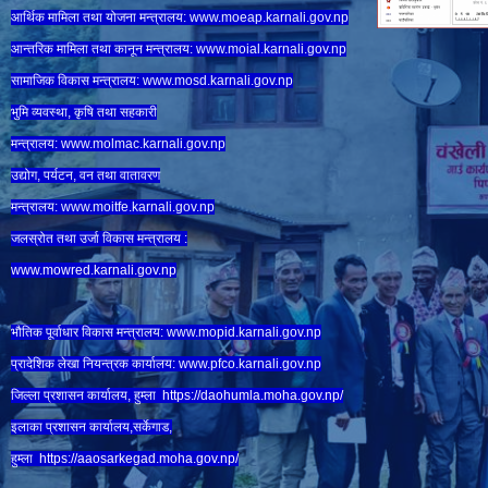
आर्थिक मामिला तथा योजना मन्त्रालय:
www.
moeap.karnali.gov.np
आन्तरिक मामिला तथा कानून मन्त्रालय:
www.
moial.karnali.gov.np
सामाजिक विकास मन्त्रालय:
www.
mosd.karnali.gov.np
भुमि व्यवस्था, कृषि तथा सहकारी
मन्त्रालय:
www.
molmac.karnali.gov.np
उद्योग, पर्यटन, वन तथा वातावरण
मन्त्रालय:
www.
moitfe.karnali.gov.np
जलस्रोत तथा उर्जा विकास मन्त्रालय :
www.mowred.karnali.gov.np
भौतिक पूर्वाधार विकास मन्त्रालय:
www.
mopid.karnali.gov.np
प्रादेशिक लेखा नियन्त्रक कार्यालय:
www.
pfco.karnali.gov.np
जिल्ला प्रशासन कार्यालय, हुम्ला
https://daohumla.moha.gov.np/
इलाका प्रशासन कार्यालय,सर्केगाड,
हुम्ला
https://aaosarkegad.moha.gov.np/