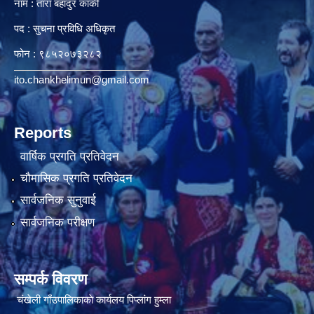
नाम : तारा बहादुर कार्की
पद : सुचना प्रविधि अधिकृत
फोन : ९८५२०७३२८२
ito.chankhelimun@gmail.com
Reports
वार्षिक प्रगति प्रतिवेदन
चौमासिक प्रगति प्रतिवेदन
सार्वजनिक सुनुवाई
सार्वजनिक परीक्षण
सम्पर्क विवरण
चंखेली गाँउपालिकाकाे कार्यलय पिप्लांग हुम्ला