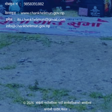
माेबाइल नं : 9858391882
वेवसाइड :
www.chankhelimun.gov.np
इमेल :
ito.chankhelimun@gmail.com
info@chankhelimun.gov.np
© 2026 चंखेली गाउँपालिका गाउँ कार्यपालिकाको कार्यालय
कर्णाली प्रदेश,नेपाल ।