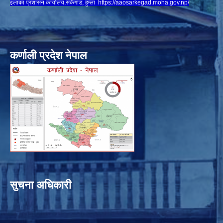
इलाका प्रशासन कार्यालय,सर्केगाड, हुम्ला
https://aaosarkegad.moha.gov.np/
कर्णाली प्रदेश नेपाल
सुचना अधिकारी