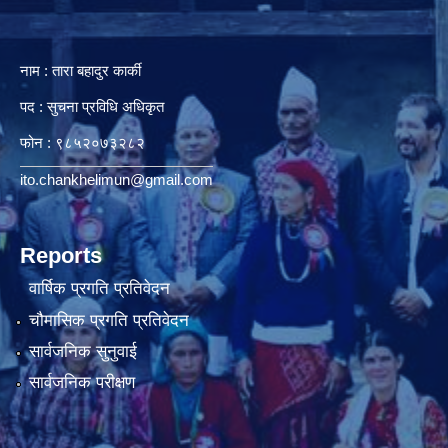
नाम : तारा बहादुर कार्की
पद : सुचना प्रविधि अधिकृत
फोन : ९८५२०७३२८२
ito.chankhelimun@gmail.com
Reports
वार्षिक प्रगति प्रतिवेदन
चौमासिक प्रगति प्रतिवेदन
सार्वजनिक सुनुवाई
सार्वजनिक परीक्षण