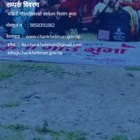
सम्पर्क विवरण
चंखेली गाँउपालिकाकाे कार्यलय पिप्लांग हुम्ला
माेबाइल नं : 9858391882
वेवसाइड :
www.chankhelimun.gov.np
इमेल :
ito.chankhelimun@gmail.com
info@chankhelimun.gov.np