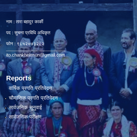
नाम : तारा बहादुर कार्की
पद : सुचना प्रविधि अधिकृत
फोन : ९८५२०७३२८२
ito.chankhelimun@gmail.com
Reports
वार्षिक प्रगति प्रतिवेदन
चौमासिक प्रगति प्रतिवेदन
सार्वजनिक सुनुवाई
सार्वजनिक परीक्षण