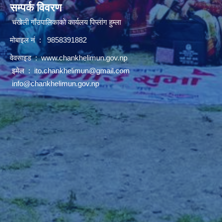
सम्पर्क विवरण
चंखेली गाँउपालिकाकाे कार्यलय पिप्लांग हुम्ला
माेबाइल नं : 9858391882
वेवसाइड :
www.chankhelimun.gov.np
इमेल :
ito.chankhelimun@gmail.com
info@chankhelimun.gov.np