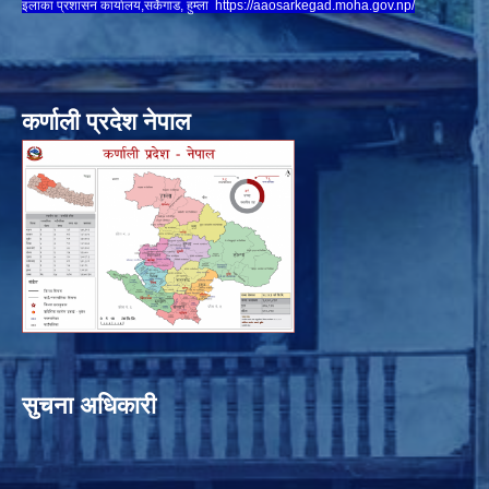
इलाका प्रशासन कार्यालय,सर्केगाड, हुम्ला
https://aaosarkegad.moha.gov.np/
कर्णाली प्रदेश नेपाल
सुचना अधिकारी