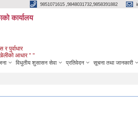
9851071615 ,9848031732,9858391882
काको कार्यालय
 र पुर्वाधार
ंखेलीको आधार " "
जना
विधुतीय शुसासन सेवा
प्रतिवेदन
सूचना तथा जानकारी