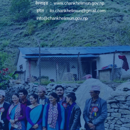
वेवसाइड :
www.chankhelimun.gov.np
इमेल :
ito.chankhelimun@gmail.com
info@chankhelimun.gov.np