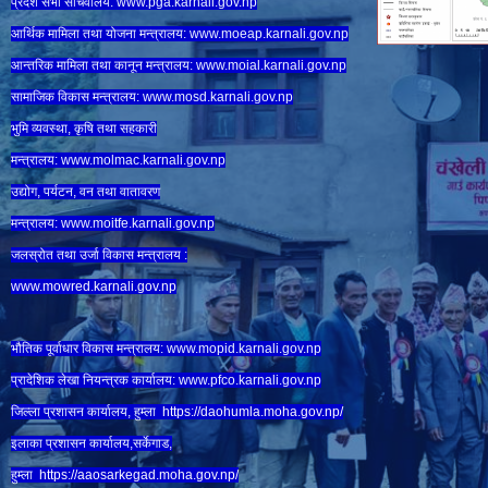
प्रदेश सभा सचिवालय:
www.
pga.karnali.gov.np
आर्थिक मामिला तथा योजना मन्त्रालय:
www.
moeap.karnali.gov.np
आन्तरिक मामिला तथा कानून मन्त्रालय:
www.
moial.karnali.gov.np
सामाजिक विकास मन्त्रालय:
www.
mosd.karnali.gov.np
भुमि व्यवस्था, कृषि तथा सहकारी
मन्त्रालय:
www.
molmac.karnali.gov.np
उद्योग, पर्यटन, वन तथा वातावरण
मन्त्रालय:
www.
moitfe.karnali.gov.np
जलस्रोत तथा उर्जा विकास मन्त्रालय :
www.mowred.karnali.gov.np
भौतिक पूर्वाधार विकास मन्त्रालय:
www.
mopid.karnali.gov.np
प्रादेशिक लेखा नियन्त्रक कार्यालय:
www.
pfco.karnali.gov.np
जिल्ला प्रशासन कार्यालय, हुम्ला
https://daohumla.moha.gov.np/
इलाका प्रशासन कार्यालय,सर्केगाड,
हुम्ला
https://aaosarkegad.moha.gov.np/