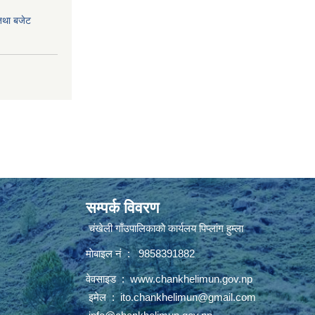
तथा बजेट
सम्पर्क विवरण
चंखेली गाँउपालिकाकाे कार्यलय पिप्लांग हुम्ला
माेबाइल नं : 9858391882
वेवसाइड :
www.chankhelimun.gov.np
इमेल :
ito.chankhelimun@gmail.com