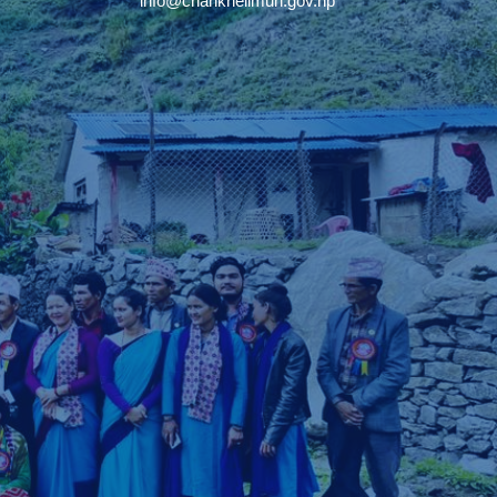
info@chankhelimun.gov.np