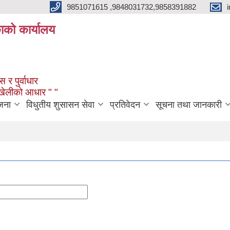
9851071615 ,9848031732,9858391882
काको कार्यालय
 र पुर्वाधार
ंखेलीको आधार " "
जना
विधुतीय शुसासन सेवा
प्रतिवेदन
सूचना तथा जानकारी