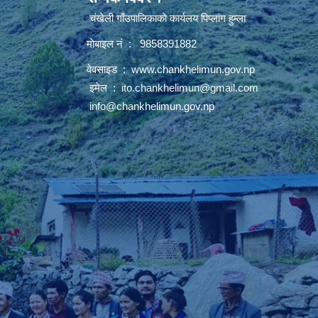
चंखेली गाँउपालिकाकाे कार्यलय पिप्लांग हुम्ला
माेबाइल नं : 9858391882
वेवसाइड :
www.chankhelimun.gov.np
इमेल :
ito.chankhelimun@gmail.com
info@chankhelimun.gov.np