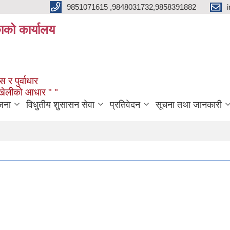
9851071615 ,9848031732,9858391882
काको कार्यालय
 र पुर्वाधार
ंखेलीको आधार " "
जना
विधुतीय शुसासन सेवा
प्रतिवेदन
सूचना तथा जानकारी