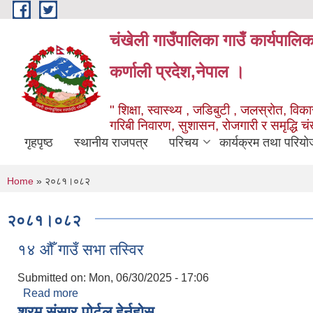
Skip to main content
चंखेली गाउँपालिका गाउँ कार्यपालि
कर्णाली प्रदेश,नेपाल ।
" शिक्षा, स्वास्थ्य , जडिबुटी , जलस्रोत, विकास
गरिबी निवारण, सुशासन, रोजगारी र समृद्धि च
गृहपृष्ठ
स्थानीय राजपत्र
परिचय
कार्यक्रम तथा परियो
You are here
Home
» २०८१।०८२
२०८१।०८२
१४ औँ गाउँ सभा तस्विर
Submitted on:
Mon, 06/30/2025 - 17:06
Read more
about १४ औँ गाउँ सभा तस्विर
श्रम संसार पोर्टल हेर्नुहोस्