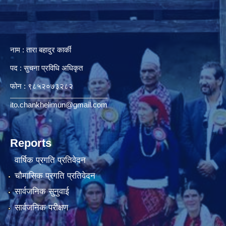
नाम : तारा बहादुर कार्की
पद : सुचना प्रविधि अधिकृत
फोन : ९८५२०७३२८२
ito.chankhelimun@gmail.com
Reports
वार्षिक प्रगति प्रतिवेदन
चौमासिक प्रगति प्रतिवेदन
सार्वजनिक सुनुवाई
सार्वजनिक परीक्षण