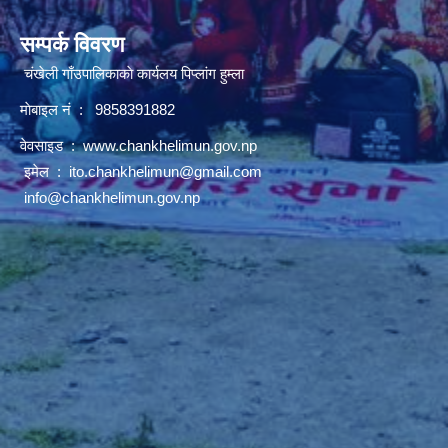
सम्पर्क विवरण
चंखेली गाँउपालिकाकाे कार्यलय पिप्लांग हुम्ला
माेबाइल नं : 9858391882
वेवसाइड :
www.chankhelimun.gov.np
इमेल :
ito.chankhelimun@gmail.com
info@chankhelimun.gov.np