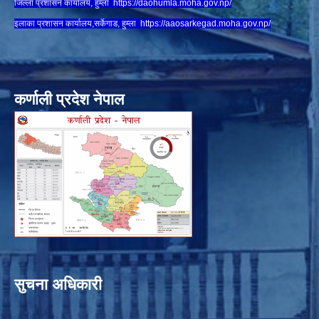
जिल्ला प्रशासन कार्यालय, हुम्ला
https://daohumla.moha.gov.np/
इलाका प्रशासन कार्यालय,सर्केगाड, हुम्ला
https://aaosarkegad.moha.gov.np/
कर्णाली प्रदेश नेपाल
सुचना अधिकारी