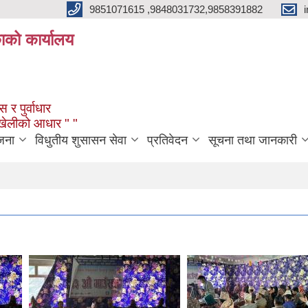
9851071615 ,9848031732,9858391882
काको कार्यालय
 र पुर्वाधार
ंखेलीको आधार " "
जना
विधुतीय शुसासन सेवा
प्रतिवेदन
सूचना तथा जानकारी