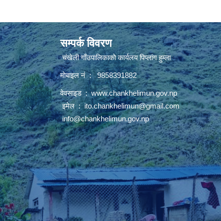
सम्पर्क विवरण
चंखेली गाँउपालिकाकाे कार्यलय पिप्लांग हुम्ला
माेबाइल नं : 9858391882
वेवसाइड :
www.chankhelimun.gov.np
इमेल :
ito.chankhelimun@gmail.com
info@chankhelimun.gov.np