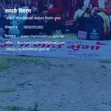
सम्पर्क विवरण
चंखेली गाँउपालिकाकाे कार्यलय पिप्लांग हुम्ला
माेबाइल नं : 9858391882
वेवसाइड :
www.chankhelimun.gov.np
इमेल :
ito.chankhelimun@gmail.com
info@chankhelimun.gov.np