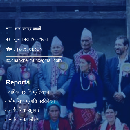
नाम : तारा बहादुर कार्की
पद : सुचना प्रविधि अधिकृत
फोन : ९८५२०७३२८२
ito.chankhelimun@gmail.com
Reports
वार्षिक प्रगति प्रतिवेदन
चौमासिक प्रगति प्रतिवेदन
सार्वजनिक सुनुवाई
सार्वजनिक परीक्षण