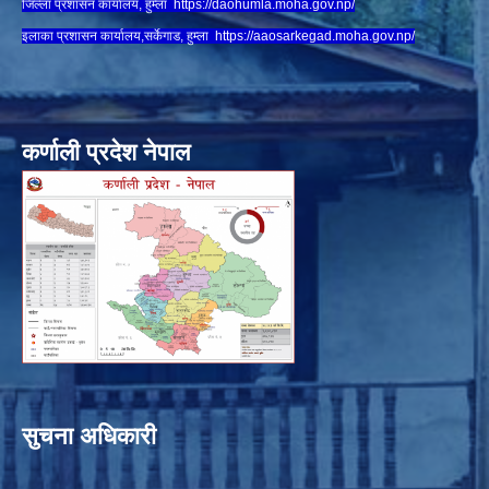
जिल्ला प्रशासन कार्यालय, हुम्ला
https://daohumla.moha.gov.np/
इलाका प्रशासन कार्यालय,सर्केगाड, हुम्ला
https://aaosarkegad.moha.gov.np/
कर्णाली प्रदेश नेपाल
सुचना अधिकारी