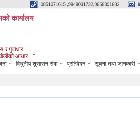
9851071615 ,9848031732,9858391882
काको कार्यालय
 र पुर्वाधार
ंखेलीको आधार " "
जना
विधुतीय शुसासन सेवा
प्रतिवेदन
सूचना तथा जानकारी