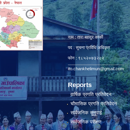
नाम : तारा बहादुर कार्की
पद : सुचना प्रविधि अधिकृत
फोन : ९८५२०७३२८२
ito.chankhelimun@gmail.com
Reports
वार्षिक प्रगति प्रतिवेदन
चौमासिक प्रगति प्रतिवेदन
सार्वजनिक सुनुवाई
सार्वजनिक परीक्षण