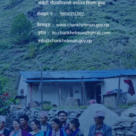
चंखेली गाँउपालिकाकाे कार्यलय पिप्लांग हुम्ला
माेबाइल नं : 9858391882
वेवसाइड :
www.chankhelimun.gov.np
इमेल :
ito.chankhelimun@gmail.com
info@chankhelimun.gov.np