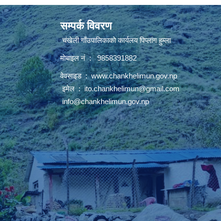
सम्पर्क विवरण
चंखेली गाँउपालिकाकाे कार्यलय पिप्लांग हुम्ला
माेबाइल नं : 9858391882
वेवसाइड :
www.chankhelimun.gov.np
इमेल :
ito.chankhelimun@gmail.com
info@chankhelimun.gov.np