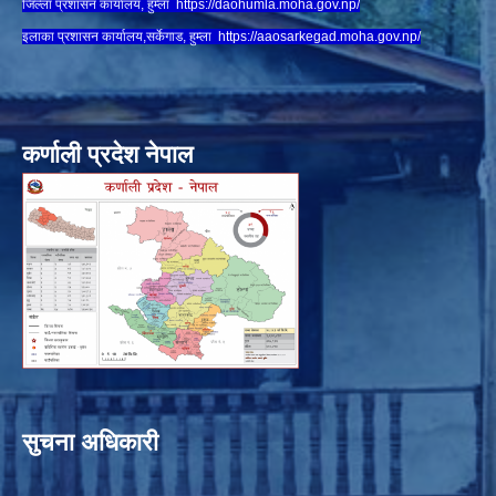
जिल्ला प्रशासन कार्यालय, हुम्ला
https://daohumla.moha.gov.np/
इलाका प्रशासन कार्यालय,सर्केगाड, हुम्ला
https://aaosarkegad.moha.gov.np/
कर्णाली प्रदेश नेपाल
सुचना अधिकारी