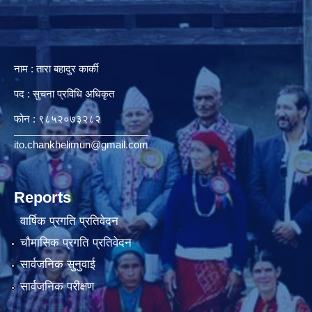
नाम : तारा बहादुर कार्की
पद : सुचना प्रविधि अधिकृत
फोन : ९८५२०७३२८२
ito.chankhelimun@gmail.com
Reports
वार्षिक प्रगति प्रतिवेदन
चौमासिक प्रगति प्रतिवेदन
सार्वजनिक सुनुवाई
सार्वजनिक परीक्षण