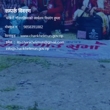
सम्पर्क विवरण
चंखेली गाँउपालिकाकाे कार्यलय पिप्लांग हुम्ला
माेबाइल नं : 9858391882
वेवसाइड :
www.chankhelimun.gov.np
इमेल :
ito.chankhelimun@gmail.com
info@chankhelimun.gov.np