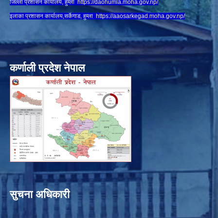
जिल्ला प्रशासन कार्यालय, हुम्ला
https://daohumla.moha.gov.np/
इलाका प्रशासन कार्यालय,सर्केगाड, हुम्ला
https://aaosarkegad.moha.gov.np/
कर्णाली प्रदेश नेपाल
सुचना अधिकारी