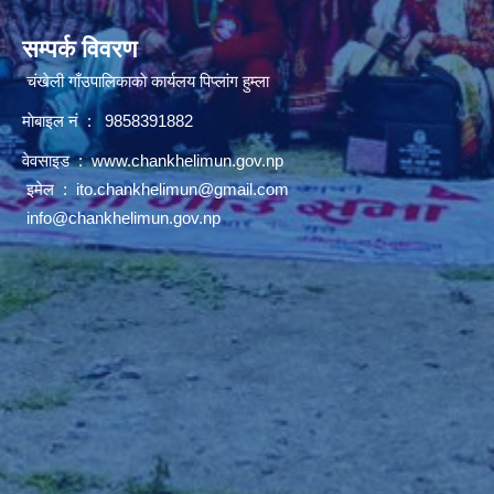
सम्पर्क विवरण
चंखेली गाँउपालिकाकाे कार्यलय पिप्लांग हुम्ला
माेबाइल नं : 9858391882
वेवसाइड :
www.chankhelimun.gov.np
इमेल :
ito.chankhelimun@gmail.com
info@chankhelimun.gov.np