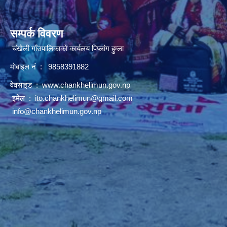
सम्पर्क विवरण
चंखेली गाँउपालिकाकाे कार्यलय पिप्लांग हुम्ला
माेबाइल नं : 9858391882
वेवसाइड :
www.chankhelimun.gov.np
इमेल :
ito.chankhelimun@gmail.com
info@chankhelimun.gov.np