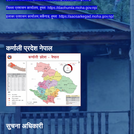
जिल्ला प्रशासन कार्यालय, हुम्ला
https://daohumla.moha.gov.np/
इलाका प्रशासन कार्यालय,सर्केगाड, हुम्ला
https://aaosarkegad.moha.gov.np/
कर्णाली प्रदेश नेपाल
सुचना अधिकारी