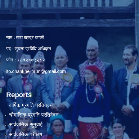
नाम : तारा बहादुर कार्की
पद : सुचना प्रविधि अधिकृत
फोन : ९८५२०७३२८२
ito.chankhelimun@gmail.com
Reports
वार्षिक प्रगति प्रतिवेदन
चौमासिक प्रगति प्रतिवेदन
सार्वजनिक सुनुवाई
सार्वजनिक परीक्षण