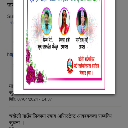
जन्म दर्ता
Submitted on:
Thu, 05/09/2019 - 07:26
Read more
about जन्म दर्ता
श्रम संसार पोर्टल हेर्नुहोस्
https://shramsansar.gov.np/
सूचना तथा समाचार
मासु प्रबद्धन कार्यक्रममा छनौट भएका कृषक समूहहरुलाई
सुचना ।
मिति:
07/04/2024 - 14:37
चंखेली गाउँपालिकामा ल्याब असिस्टेन्ट आवश्यकता सम्बन्धि
सुचना ।