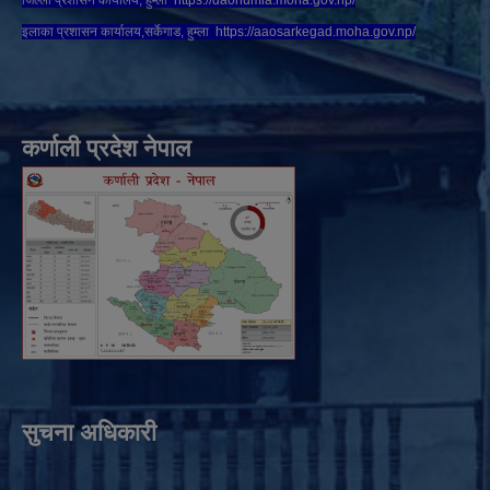
इलाका प्रशासन कार्यालय,सर्केगाड, हुम्ला
https://aaosarkegad.moha.gov.np/
कर्णाली प्रदेश नेपाल
सुचना अधिकारी