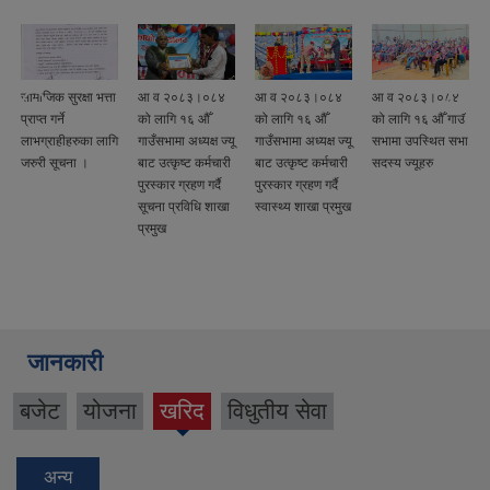
सामाजिक सुरक्षा भत्ता
आ व २०८३।०८४
आ व २०८३।०८४
आ व २०८३।०८४
प्राप्त गर्ने
को लागि १६ औँ
को लागि १६ औँ
को लागि १६ औँ गाउँ
ि
लाभग्राहीहरुका लागि
गाउँसभामा अध्यक्ष ज्यू
गाउँसभामा अध्यक्ष ज्यू
सभामा उपस्थित सभा
जरुरी सूचना ।
बाट उत्कृष्ट कर्मचारी
बाट उत्कृष्ट कर्मचारी
सदस्य ज्यूहरु
पुरस्कार ग्रहण गर्दै
पुरस्कार ग्रहण गर्दै
सूचना प्रविधि शाखा
स्वास्थ्य शाखा प्रमुख
प्रमुख
जानकारी
बजेट
योजना
खरिद
विधुतीय सेवा
(active
tab)
अन्य