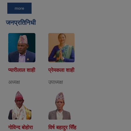
more
जनप्रतिनिधी
प्यारीलाल शाही
प्रेमकला शाही
अध्यक्ष
उपाध्यक्ष
गोविन्द बोहोरा
विर्ष बहादुर सिँह