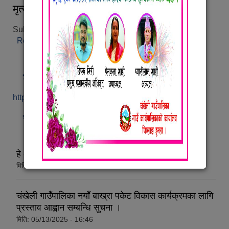
मृत्यु दर्ता
Submitted on:
Thu, 05/09/2019 - 22:43
Read more
about मृत्यु दर्ता
श्रम संसार पोर्टल हेर्नुहोस्
https://shramsansar.gov.np/
सूचना तथा समाचार
हे अ पाँचौ तहको लिखित परिक्षा सञ्चालन सम्बन्धि सुचना ।
मिति:
06/22/2025 - 14:37
चंखेली गाउँपालिका नयाँ बाख्रा पकेट विकास कार्यक्रमका लागि
प्रस्ताव आह्वान सम्बन्धि सुचना ।
मिति:
05/13/2025 - 16:46