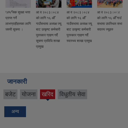
सामाजिक सुरक्षा भत्ता
आ व २०८३।०८४
आ व २०८३।०८४
आ व २०८३।०८४
प्राप्त गर्ने
को लागि १६ औँ
को लागि १६ औँ
को लागि १६ औँ गाउँ
ि
लाभग्राहीहरुका लागि
गाउँसभामा अध्यक्ष ज्यू
गाउँसभामा अध्यक्ष ज्यू
सभामा उपस्थित सभा
जरुरी सूचना ।
बाट उत्कृष्ट कर्मचारी
बाट उत्कृष्ट कर्मचारी
सदस्य ज्यूहरु
पुरस्कार ग्रहण गर्दै
पुरस्कार ग्रहण गर्दै
सूचना प्रविधि शाखा
स्वास्थ्य शाखा प्रमुख
प्रमुख
जानकारी
बजेट
योजना
खरिद
विधुतीय सेवा
(active
tab)
अन्य